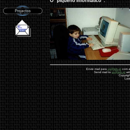
O "piqueno informático":
Envie mail para
vg@ipb.pt
com as
Send mail to
vg@ipb.pt
wit
Copyrigh
Las